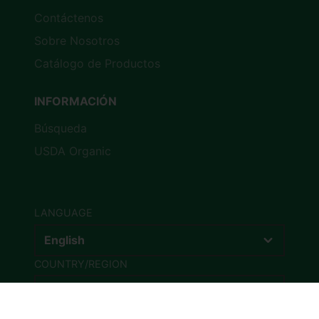
Contáctenos
Sobre Nosotros
Catálogo de Productos
INFORMACIÓN
Búsqueda
USDA Organic
LANGUAGE
English
COUNTRY/REGION
United States (USD $)
© 2026,
La Finca Natural
Powered by Shopify