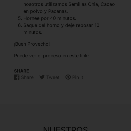
nosotros utilizamos Semillas Chia, Cacao
en polvo y Pacanas.
Hornee por 40 minutos.
Saque del horno y deje reposar 10
minutos.
¡Buen Provecho!
Puede ver el proceso en este link:
SHARE
Share
Tweet
Pin it
Share
Opens
Tweet
Opens
Pin
Opens
on
in
on
in
on
in
Facebook
a
Twitter
a
Pinterest
a
new
new
new
window.
window.
window.
NUESTROS