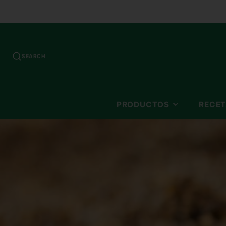
SEARCH
PRODUCTOS
RECE
CEREALES
PANCAKES
HEALTHY SNACKS
MINI MEALS
AZUCAR
HARINAS