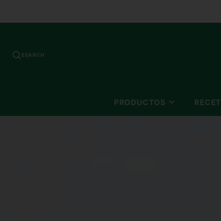
SEARCH
PRODUCTOS
RECE
CEREALES
PANCAKES
HEALTHY SNACKS
MINI MEALS
AZUCAR
HARINAS